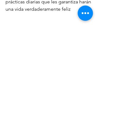
prácticas diarias que les garantiza harán 
una vida verdaderamente feliz 
Cierre:
Y es aquí donde llega el fin de nuestro 
episodio introductorio, pero antes de 
despedirnos te dejo algunos anuncios 
importantes:
#1
-Suscríbete a este podcast en 
YouTube o en tu plataforma de 
podcast favorita y activa las 
notificaciones para que estés enterado 
cada vez que subamos un nuevo 
episodio,
#2
-Si este contenido te parece 
relevante compártelo en tus redes 
sociales para que más padres tengan 