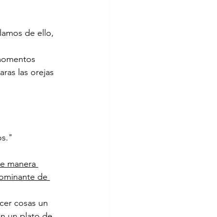
amos de ello, 
 momentos 
aras las orejas 
os."
de manera 
dominante de 
cer cosas un 
n un plato de 