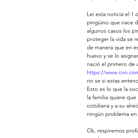
Leí esta noticia el 
pingüino que nace d
algunos casos los p
proteger la vida se r
de manera que en est
huevo y se lo asigna
nació el primero de u
https://www.cnn.com/
no se si estas enten
Esto es lo que la so
la familia quiere qu
cotidiana y a su alr
ningún problema en a
Ok, respiremos profu