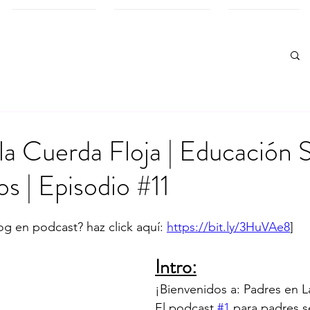
PROYECTOS
COMO AYUDAR
PODCAST
la Cuerda Floja | Educación 
os | Episodio #11
og en podcast? haz click aquí: 
https://bit.ly/3HuVAe8
] 
Intro:
¡Bienvenidos a: Padres en L
El podcast 
#1
 para padres 