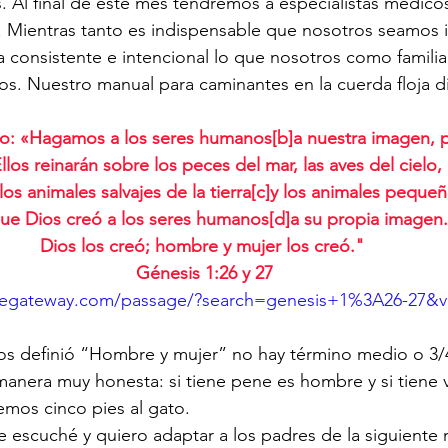
s. Al final de este mes tendremos a especialistas médico
. Mientras tanto es indispensable que nosotros seamos i
consistente e intencional lo que nosotros como familia
s. Nuestro manual para caminantes en la cuerda floja di
jo: «Hagamos a los seres humanos[
b
]a nuestra imagen, 
los reinarán sobre los peces del mar, las aves del cielo, 
s animales salvajes de la tierra[
c
]y los animales pequeñ
 que Dios creó a los seres humanos[
d
]a su propia imagen
Dios los creó; hombre y mujer los creó." 
Génesis 1:26 y 27
blegateway.com/passage/?search=genesis+1%3A26-27&
os definió “Hombre y mujer” no hay término medio o 3/
nera muy honesta: si tiene pene es hombre y si tiene v
mos cinco pies al gato.
e escuché y quiero adaptar a los padres de la siguiente 