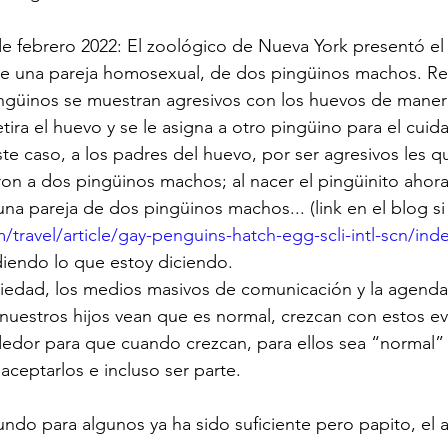
1 de febrero 2022: El zoológico de Nueva York presentó el
e una pareja homosexual, de dos pingüinos machos. Re
ingüinos se muestran agresivos con los huevos de maner
etira el huevo y se le asigna a otro pingüino para el cui
e caso, a los padres del huevo, por ser agresivos les qu
ron a dos pingüinos machos; al nacer el pingüinito ahor
na pareja de dos pingüinos machos... (link en el blog si 
travel/article/gay-penguins-hatch-egg-scli-intl-scn/ind
diendo lo que estoy diciendo. 
ciedad, los medios masivos de comunicación y la agenda
e nuestros hijos vean que es normal, crezcan con estos ev
ededor para que cuando crezcan, para ellos sea “normal”
ceptarlos e incluso ser parte.
ndo para algunos ya ha sido suficiente pero papito, el 